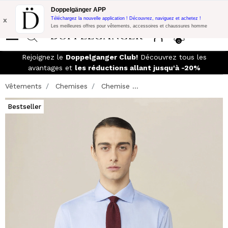
Promo Flash:
10% de réduction supplémentaire sur 300€ d'achat
Doppelgänger APP
avec le code:
DOPPEL300
x
Téléchargez la nouvelle application ! Découvrez, naviguez et achetez !
Les meilleures offres pour vêtements, accessoires et chaussures homme
0
Rejoignez le
Doppelganger Club!
Découvrez tous les
avantages et
les réductions allant jusqu'à -20%
Vêtements
Chemises
Chemise ...
Bestseller