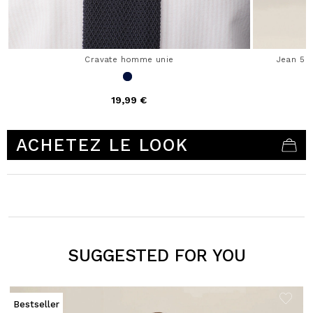
Cravate homme unie
Jean 5 
19,99 €
4,1 out of 5 Customer Rating
ACHETEZ LE LOOK
SUGGESTED FOR YOU
Bestseller