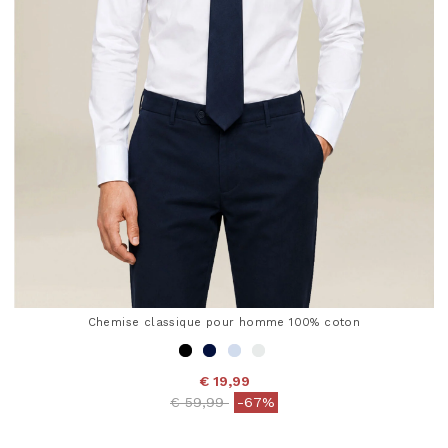
Chemise classique pour homme 100% coton
€ 19,99
Price reduced from
to
€ 59,99
-67%
5 out of 5 Customer Rating