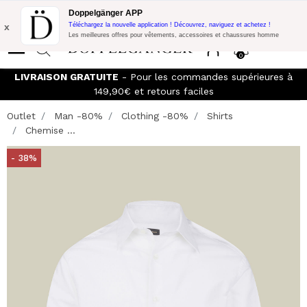
Promo Flash:
10% de réduction supplémentaire sur 300€ d'achat
Doppelgänger APP
avec le code:
DOPPEL300
x
Téléchargez la nouvelle application ! Découvrez, naviguez et achetez !
Les meilleures offres pour vêtements, accessoires et chaussures homme
0
LIVRAISON GRATUITE
- Pour les commandes supérieures à
149,90€ et retours faciles
Outlet
Man -80%
Clothing -80%
Shirts
Chemise ...
- 38%