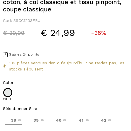
coton, à col classique et tissu pinpoint,
coupe classique
Cod:
39CC1203FRU
€ 24,99
Price reduced from
to
€ 39,99
-38%
Gagnez 24 points
139 pièces vendues rien qu’aujourd’hui : ne tardez pas, les
stocks s’épuisent !
Color
WHITE
Sélectionner Size
38
39
40
41
42