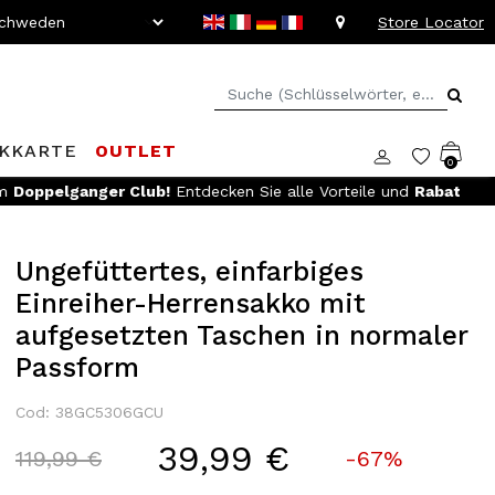
Store Locator
KKARTE
OUTLET
0
e von bis zu -20%!
Ungefüttertes, einfarbiges
Einreiher-Herrensakko mit
aufgesetzten Taschen in normaler
Passform
Cod: 38GC5306GCU
39,99 €
Price reduced from
to
119,99 €
-67%