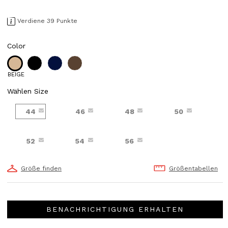
Verdiene 39 Punkte
Color
BEIGE
Wählen Size
44
46
48
50
52
54
56
Größe finden
Größentabellen
BENACHRICHTIGUNG ERHALTEN