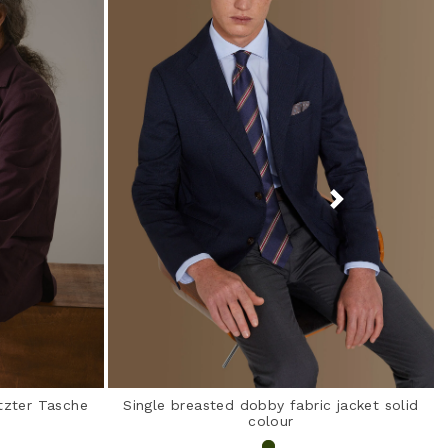
tzter Tasche
Single breasted dobby fabric jacket solid
colour