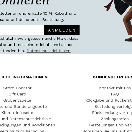
etter an und erhalte 10 % Rabatt und
sand auf deine erste Bestellung.
ANMELDEN
chutzhinweis gelesen und erkläre, dass
habe und mit seinem Inhalt und seinen
rstanden bin.
Datenschutzrichtlinien
LICHE INFORMATIONEN
KUNDENBETREUU
Store Locator
Kontakt mit uns
Gift Card
FAQ
Größentabelle
Rückgabe und Rückerst
te und Sonderangebote
Bestellung verfolg
Klarna-Infoseite
Rücksendung verfol
und Datenschutzrichtlinie
Zahlungsarten
edingungen und Konditionen
Bestellungen und Ver
leitung zum Recycling
Schreiben Sie uns auf W