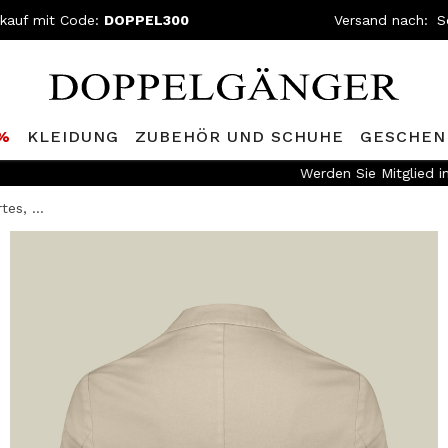
nkauf mit Code:
DOPPEL300
Versand nach:
0%
KLEIDUNG
ZUBEHÖR UND SCHUHE
GESCHEN
ed im
Doppelganger Club!
Entdecken Sie alle Vorteile und
Rabatt
tes, ...