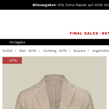
Blitzangebot:
10% Extra-Rabatt auf 300€ Ei
FINAL SALES -8
Werden Sie Mitgli
Outlet
Man -80%
Clothing -80%
Blazers
Ungefütter
- 67%