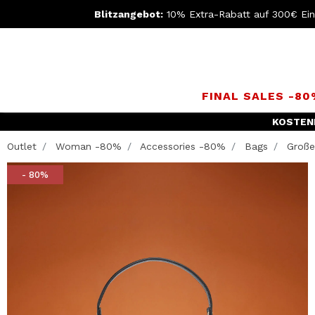
Blitzangebot:
10% Extra-Rabatt auf 300€ Ei
FINAL SALES -8
KOSTEN
Outlet
Woman -80%
Accessories -80%
Bags
Große 
- 80%