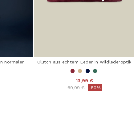
in normaler
Clutch aus echtem Leder in Wildlederoptik
13,99 €
Price reduced from
to
69,99 €
-80%
 from
3,6 out of 5 Customer Rating
 Rating