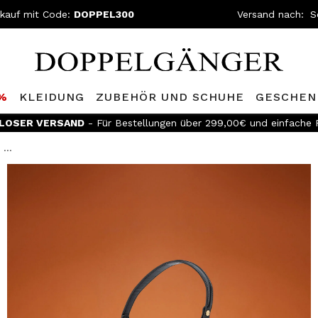
nkauf mit Code:
DOPPEL300
Versand nach:
0%
KLEIDUNG
ZUBEHÖR UND SCHUHE
GESCHEN
LOSER VERSAND
- Für Bestellungen über 299,00€ und einfache
...