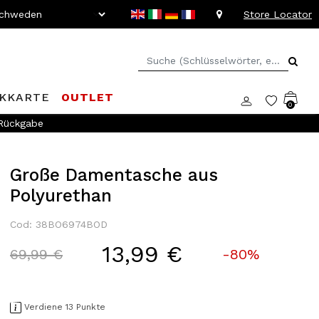
Store Locator
KKARTE
OUTLET
0
 Rückgabe
Große Damentasche aus
Polyurethan
Cod: 38BO6974BOD
13,99 €
Price reduced from
to
69,99 €
-80%
Verdiene 13 Punkte