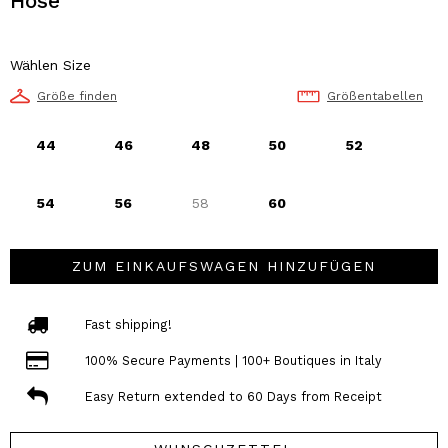
Hose
Wählen Size
Größe finden
Größentabellen
44
46
48
50
52
54
56
58
60
ZUM EINKAUFSWAGEN HINZUFÜGEN
Fast shipping!
100% Secure Payments | 100+ Boutiques in Italy
Easy Return extended to 60 Days from Receipt