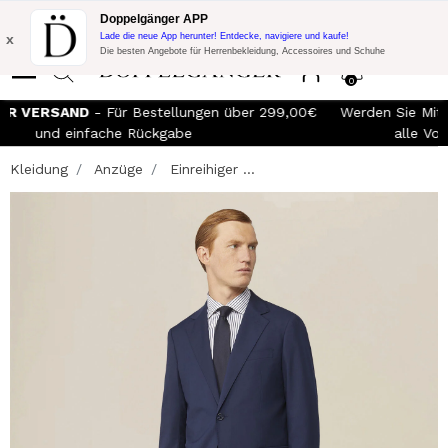
Blitzangebot:
10% Extra-Rabatt auf 300€ Einkauf mit Code:
Doppelgänger APP
DOPPEL300
x
Lade die neue App herunter! Entdecke, navigiere und kaufe!
Die besten Angebote für Herrenbekleidung, Accessoires und Schuhe
0
KOSTENLOSER VERSAND
- Für Bestellungen über 299,00€
und einfache Rückgabe
Kleidung
Anzüge
Einreihiger ...