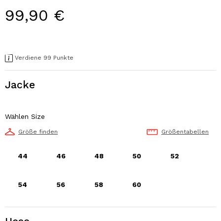
99,90 €
Verdiene 99 Punkte
Jacke
Wählen Size
Größe finden
Größentabellen
44
46
48
50
52
54
56
58
60