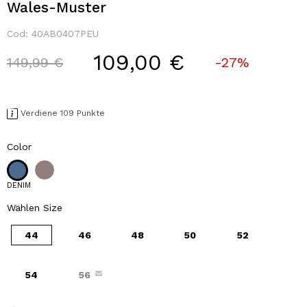
Wales-Muster
Cod:
40AB0407PEU
109,00 €
Price reduced from
to
149,99 €
-27%
Verdiene 109 Punkte
Color
DENIM
Wählen Size
44
46
48
50
52
54
56