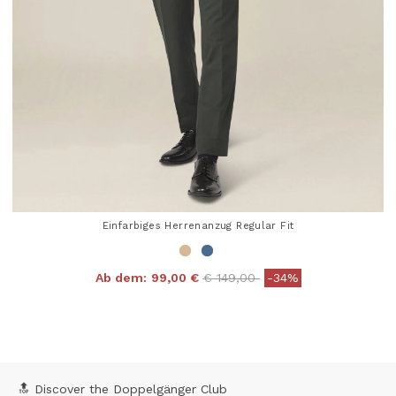
Einfarbiges Herrenanzug Regular Fit
Price reduced from
to
Ab dem:
99,00 €
€ 149,00
-34%
4,3 out of 5 Customer Rating
🔝 Discover the Doppelgänger Club