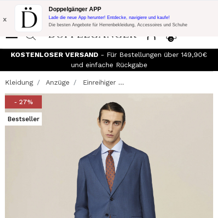
Blitzangebot:
10% Extra-Rabatt auf 300€ Einkauf mit Code:
Doppelgänger APP
DOPPEL300
x
Lade die neue App herunter! Entdecke, navigiere und kaufe!
Die besten Angebote für Herrenbekleidung, Accessoires und Schuhe
0
KOSTENLOSER VERSAND
- Für Bestellungen über 149,90€
und einfache Rückgabe
Kleidung
Anzüge
Einreihiger ...
- 27%
Bestseller