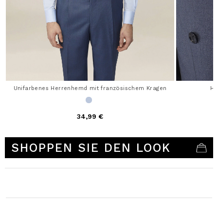
Unifarbenes Herrenhemd mit französischem Kragen
He
34,99 €
4,9 out of 5 Customer Rating
SHOPPEN SIE DEN LOOK