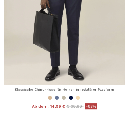
Klassische Chino-Hose für Herren in regulärer Passform
Price reduced from
to
Ab dem:
14,99 €
€ 39,99
-63%
4,9 out of 5 Customer Rating