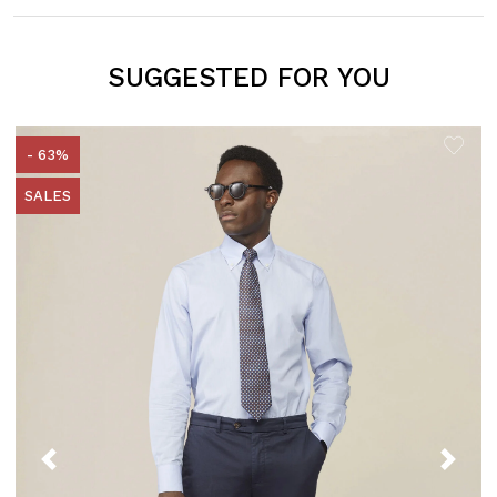
SUGGESTED FOR YOU
H
- 63%
SALES