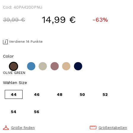
Cod:
40PA4200PNU
14,99 €
Price reduced from
to
39,99 €
-63%
Verdiene 14 Punkte
Color
OLIVE GREEN
Wählen Size
44
46
48
50
52
54
56
Größe finden
Größentabellen