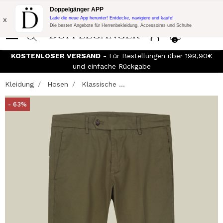
Blitzangebot:
10% Extra-Rabatt auf 300€ Einkauf mit Code:
Doppelgänger APP
DOPPEL300
x
Lade die neue App herunter! Entdecke, navigiere und kaufe!
Die besten Angebote für Herrenbekleidung, Accessoires und Schuhe
0
KOSTENLOSER VERSAND
- Für Bestellungen über 199,90€
und einfache Rückgabe
Kleidung
Hosen
Klassische ...
- 63%