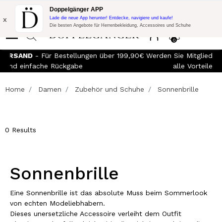
Blitzangebot:
10% Extra-Rabatt auf 300€ Einkauf mit Code:
Doppelgänger APP
DOPPEL300
x
Lade die neue App herunter! Entdecke, navigiere und kaufe!
Die besten Angebote für Herrenbekleidung, Accessoires und Schuhe
0
KOSTENLOSER VERSAND
- Für Bestellungen über 199,90€
We
und einfache Rückgabe
Home
Damen
Zubehör und Schuhe
Sonnenbrille
0 Results
Sonnenbrille
Eine Sonnenbrille ist das absolute Muss beim Sommerlook
von echten Modeliebhabern.
Dieses unersetzliche Accessoire verleiht dem Outfit