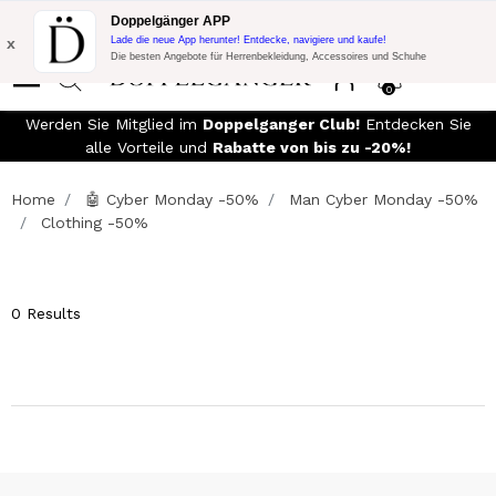
Blitzangebot:
10% Extra-Rabatt auf 300€ Einkauf mit Code:
Doppelgänger APP
DOPPEL300
x
Lade die neue App herunter! Entdecke, navigiere und kaufe!
Die besten Angebote für Herrenbekleidung, Accessoires und Schuhe
0
00€
Werden Sie Mitglied im
Doppelganger Club!
Entdecken Sie
alle Vorteile und
Rabatte von bis zu -20%!
Home
🤖 Cyber Monday -50%
Man Cyber Monday -50%
Clothing -50%
0 Results