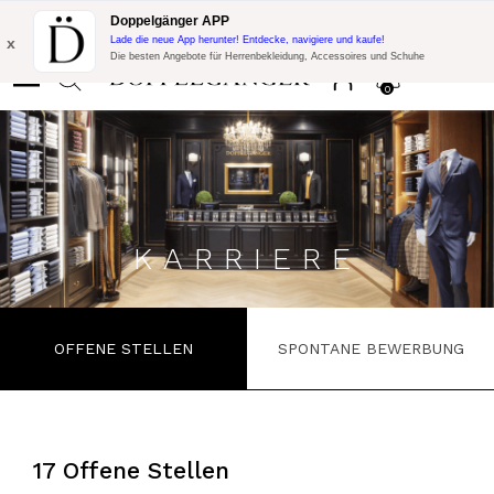
Blitzangebot:
10% Extra-Rabatt auf 300€ Einkauf mit Code:
Doppelgänger APP
DOPPEL300
x
Lade die neue App herunter! Entdecke, navigiere und kaufe!
Die besten Angebote für Herrenbekleidung, Accessoires und Schuhe
0
KARRIERE
OFFENE STELLEN
SPONTANE BEWERBUNG
17 Offene Stellen