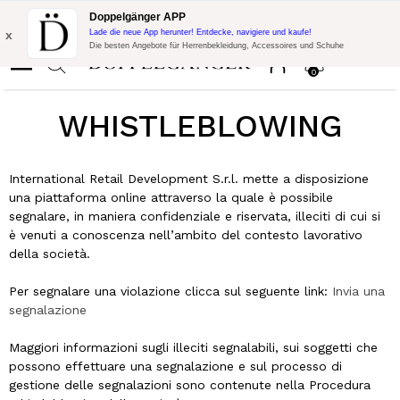
Blitzangebot:
10% Extra-Rabatt auf 300€ Einkauf mit Code:
Doppelgänger APP
DOPPEL300
x
Lade die neue App herunter! Entdecke, navigiere und kaufe!
Die besten Angebote für Herrenbekleidung, Accessoires und Schuhe
0
WHISTLEBLOWING
International Retail Development S.r.l. mette a disposizione
una piattaforma online attraverso la quale è possibile
segnalare, in maniera confidenziale e riservata, illeciti di cui si
è venuti a conoscenza nell’ambito del contesto lavorativo
della società.
Per segnalare una violazione clicca sul seguente link:
Invia una
segnalazione
Maggiori informazioni sugli illeciti segnalabili, sui soggetti che
possono effettuare una segnalazione e sul processo di
gestione delle segnalazioni sono contenute nella Procedura