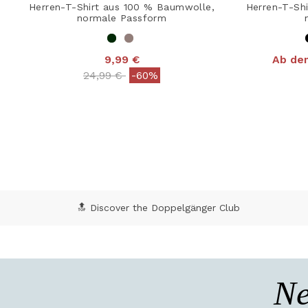
Herren-T-Shirt aus 100 % Baumwolle,
Herren-T-Shi
normale Passform
9,99 €
Ab de
4,8
Price reduced from
to
24,99 €
-60%
5 out of 5 Customer Rating
🔝 Discover the Doppelgänger Club
Ne