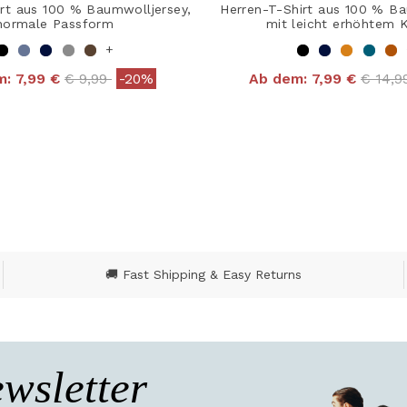
rt aus 100 % Baumwolljersey,
Herren-T-Shirt aus 100 % B
normale Passform
mit leicht erhöhtem 
+
Price reduced from
to
Price 
m:
7,99 €
€ 9,99
-20%
Ab dem:
7,99 €
€ 14,
 out of 5 Customer Rating
4 out of 5 Customer R
🚚 Fast Shipping & Easy Returns
wsletter