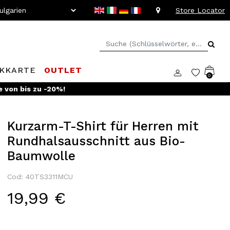
Store Locator
KKARTE
OUTLET
0
e von bis zu -20%!
Kurzarm-T-Shirt für Herren mit
Rundhalsausschnitt aus Bio-
Baumwolle
Cod: 40TS3311MCU
19,99 €