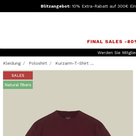
Blitzangebot:
10% Extra-Rabatt auf 300€ Ei
FINAL SALES -8
Werden Sie Mitgli
Kleidung
Poloshirt
Kurzarm-T-Shirt ...
SALES
Natural fibers