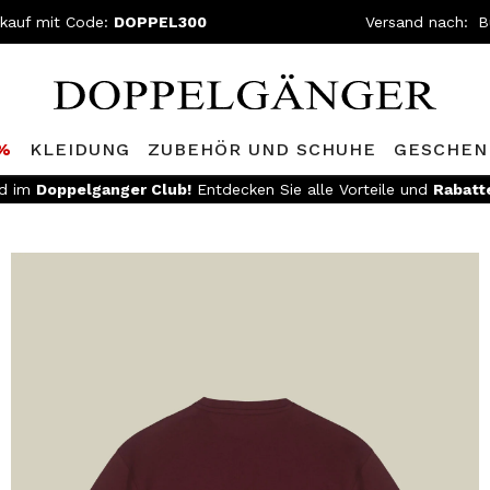
nkauf mit Code:
DOPPEL300
Versand nach:
0%
KLEIDUNG
ZUBEHÖR UND SCHUHE
GESCHEN
ed im
Doppelganger Club!
Entdecken Sie alle Vorteile und
Rabatt