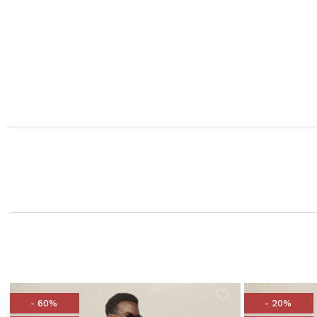
- 60%
- 20%