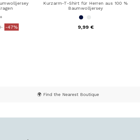
aumwolljersey
Kurzarm-T-Shirt für Herren aus 100 %
Kragen
Baumwolljersey
+
reduced from
to
99
-47%
9,99 €
ating
5 out of 5 Customer Rating
🌍 Find the Nearest Boutique