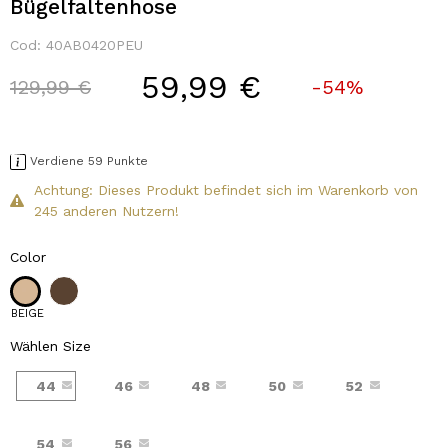
Bügelfaltenhose
Cod:
40AB0420PEU
59,99 €
Price reduced from
to
129,99 €
-54%
Verdiene 59 Punkte
Achtung: Dieses Produkt befindet sich im Warenkorb von
245 anderen Nutzern!
Color
BEIGE
Wählen Size
44
46
48
50
52
54
56