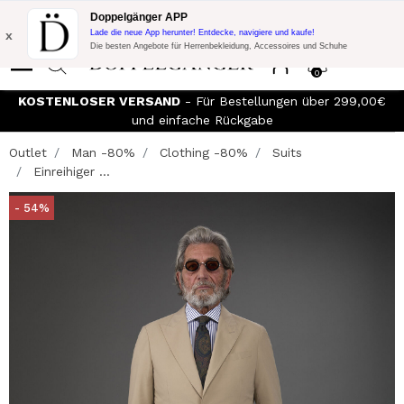
Blitzangebot:
10% Extra-Rabatt auf 300€ Einkauf mit Code:
Doppelgänger APP
DOPPEL300
x
Lade die neue App herunter! Entdecke, navigiere und kaufe!
Die besten Angebote für Herrenbekleidung, Accessoires und Schuhe
0
KOSTENLOSER VERSAND
- Für Bestellungen über 299,00€
und einfache Rückgabe
Outlet
Man -80%
Clothing -80%
Suits
Einreihiger ...
- 54%