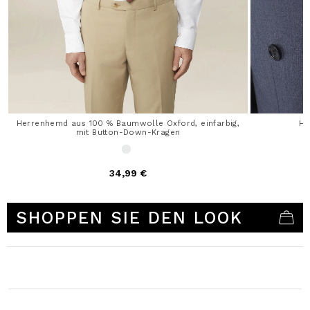
Herrenhemd aus 100 % Baumwolle Oxford, einfarbig,
He
mit Button-Down-Kragen
34,99 €
5 out of 5 Customer Rating
SHOPPEN SIE DEN LOOK