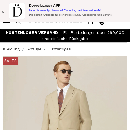
Blitzangebot:
10% Extra-Rabatt auf 300€ Einkauf mit Code:
Doppelgänger APP
DOPPEL300
x
Lade die neue App herunter! Entdecke, navigiere und kaufe!
Die besten Angebote für Herrenbekleidung, Accessoires und Schuhe
0
KOSTENLOSER VERSAND
- Für Bestellungen über 299,00€
und einfache Rückgabe
Kleidung
Anzüge
Einfarbiges ...
SALES