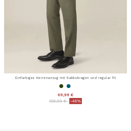
Einfarbiges Herrenanzug mit Sakkokragen und regular fit
69,99 €
Price reduced from
to
129,00 €
-46%
5 out of 5 Customer Rating