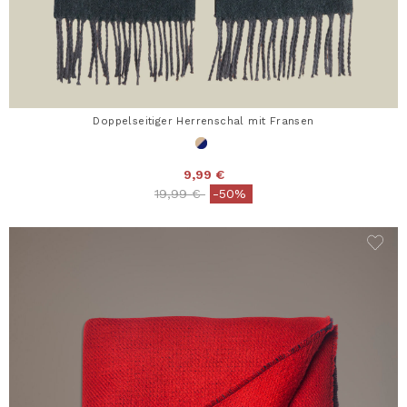
Doppelseitiger Herrenschal mit Fransen
9,99 €
Price reduced from
to
19,99 €
-50%