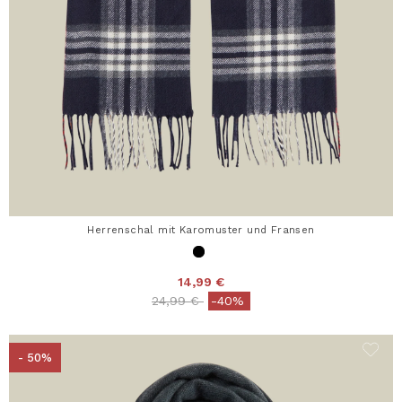
Herrenschal mit Karomuster und Fransen
14,99 €
Price reduced from
to
24,99 €
-40%
- 50%