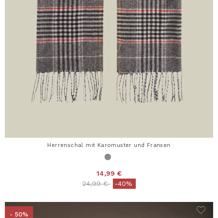
Herrenschal mit Karomuster und Fransen
14,99 €
Price reduced from
to
24,99 €
-40%
- 50%