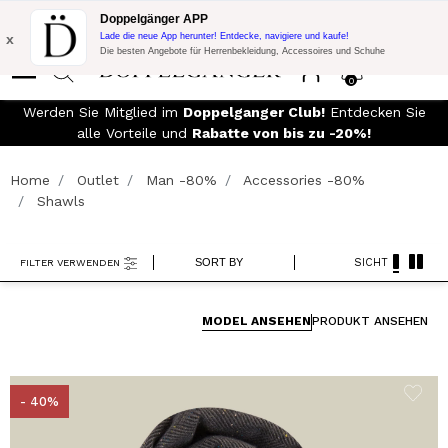
Blitzangebot:
10% Extra-Rabatt auf 300€ Einkauf mit Code:
Doppelgänger APP
DOPPEL300
x
Lade die neue App herunter! Entdecke, navigiere und kaufe!
Die besten Angebote für Herrenbekleidung, Accessoires und Schuhe
0
KOSTENLOSER VERSAND
- Für Bestellungen über 149,90€
We
und einfache Rückgabe
Home
Outlet
Man -80%
Accessories -80%
Shawls
SORT BY
SICHT
FILTER VERWENDEN
MODEL ANSEHEN
PRODUKT ANSEHEN
- 40%