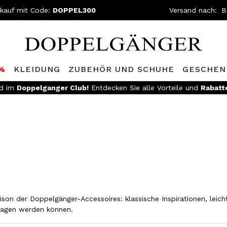
nkauf mit Code:
DOPPEL300
Versand nach:
0%
KLEIDUNG
ZUBEHÖR UND SCHUHE
GESCHEN
ed im
Doppelganger Club!
Entdecken Sie alle Vorteile und
Rabatt
ison der Doppelgänger-Accessoires: klassische Inspirationen, lei
tragen werden können.