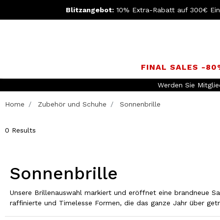
Blitzangebot:
10% Extra-Rabatt auf 300€ Ei
FINAL SALES -8
Werden Sie Mitgli
Home
Zubehör und Schuhe
Sonnenbrille
0 Results
Sonnenbrille
Unsere Brillenauswahl markiert und eröffnet eine brandneue Sa
raffinierte und Timelesse Formen, die das ganze Jahr über ge