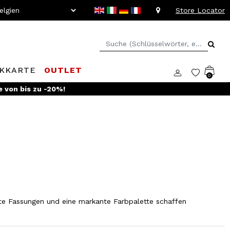
Store Locator
KKARTE
OUTLET
0
e von bis zu -20%!
chte Fassungen und eine markante Farbpalette schaffen