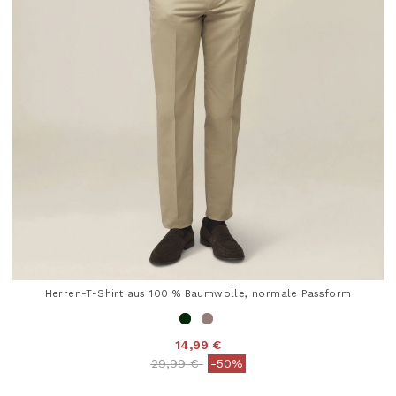
Herren-T-Shirt aus 100 % Baumwolle, normale Passform
14,99 €
Price reduced from
to
29,99 €
-50%
5 out of 5 Customer Rating