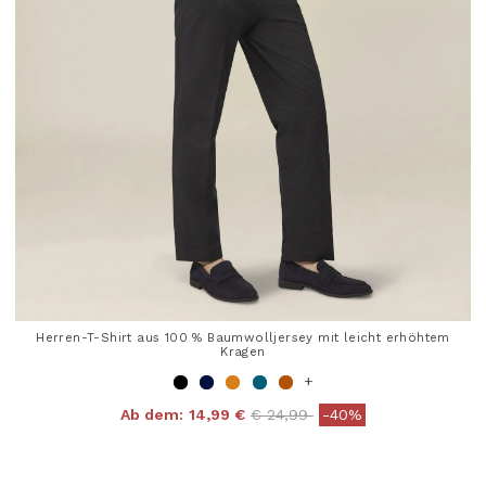
Herren-T-Shirt aus 100 % Baumwolljersey mit leicht erhöhtem
Kragen
+
Price reduced from
to
Ab dem:
14,99 €
€ 24,99
-40%
4 out of 5 Customer Rating