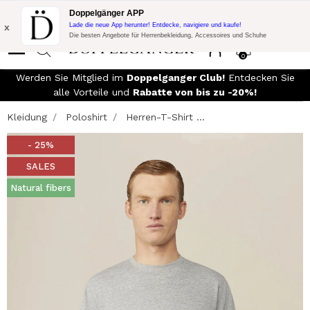
Blitzangebot:
10% Extra-Rabatt auf 300€ Einkauf mit Code:
Doppelgänger APP
DOPPEL300
x
Lade die neue App herunter! Entdecke, navigiere und kaufe!
Die besten Angebote für Herrenbekleidung, Accessoires und Schuhe
0
Werden Sie Mitglied im
Doppelganger Club!
Entdecken Sie
alle Vorteile und
Rabatte von bis zu -20%!
Kleidung
Poloshirt
Herren-T-Shirt ...
- 25%
SALES
Natural fibers