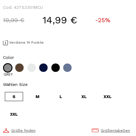
Cod:
42TS3301MCU
14,99 €
Price reduced from
to
19,99 €
-25%
Verdiene 14 Punkte
Color
GREY
Wählen Size
S
M
L
XL
XXL
3XL
Größe finden
Größentabellen