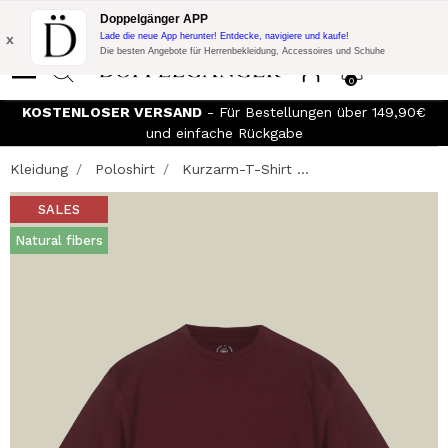
Blitzangebot:
10% Extra-Rabatt auf 300€ Einkauf mit Code:
Doppelgänger APP
DOPPEL300
x
Lade die neue App herunter! Entdecke, navigiere und kaufe!
Die besten Angebote für Herrenbekleidung, Accessoires und Schuhe
0
KOSTENLOSER VERSAND
- Für Bestellungen über 149,90€
und einfache Rückgabe
Kleidung
Poloshirt
Kurzarm-T-Shirt ...
SALES
Natural fibers