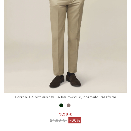
Herren-T-Shirt aus 100 % Baumwolle, normale Passform
9,99 €
Price reduced from
to
24,99 €
-60%
5 out of 5 Customer Rating