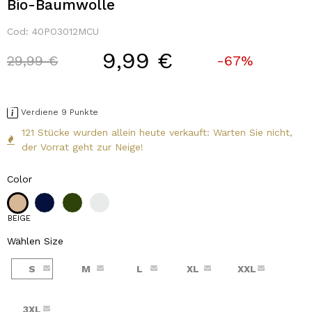
Bio-Baumwolle
Cod:
40PO3012MCU
9,99 €
Price reduced from
to
29,99 €
-67%
Verdiene 9 Punkte
121 Stücke wurden allein heute verkauft: Warten Sie nicht,
der Vorrat geht zur Neige!
Color
BEIGE
Wählen Size
S
M
L
XL
XXL
3XL