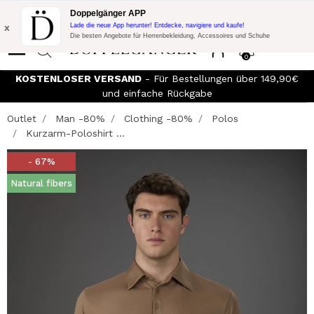
Blitzangebot:
10% Extra-Rabatt auf 300€ Einkauf mit Code:
Doppelgänger APP
DOPPEL300
x
Lade die neue App herunter! Entdecke, navigiere und kaufe!
Die besten Angebote für Herrenbekleidung, Accessoires und Schuhe
0
KOSTENLOSER VERSAND
- Für Bestellungen über 149,90€
und einfache Rückgabe
Outlet
Man -80%
Clothing -80%
Polos
Kurzarm-Poloshirt ...
- 67%
Natural fibers