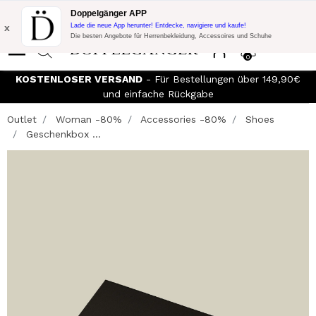
Blitzangebot:
10% Extra-Rabatt auf 300€ Einkauf mit Code:
Doppelgänger APP
DOPPEL300
x
Lade die neue App herunter! Entdecke, navigiere und kaufe!
Die besten Angebote für Herrenbekleidung, Accessoires und Schuhe
0
KOSTENLOSER VERSAND
- Für Bestellungen über 149,90€
und einfache Rückgabe
Outlet
Woman -80%
Accessories -80%
Shoes
Geschenkbox ...