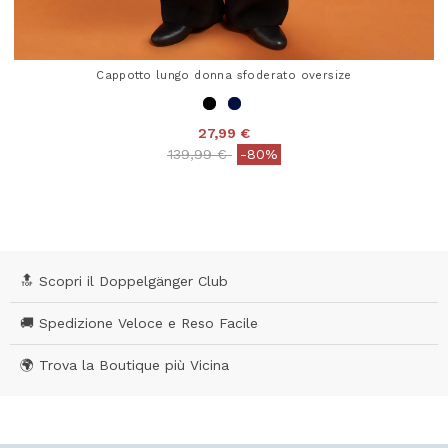
Cappotto lungo donna sfoderato oversize
27,99 €
Price reduced from
to
139,99 €
-80%
4,8 out of 5 Customer Rating
🔝 Scopri il Doppelgänger Club
🚚 Spedizione Veloce e Reso Facile
🌍 Trova la Boutique più Vicina