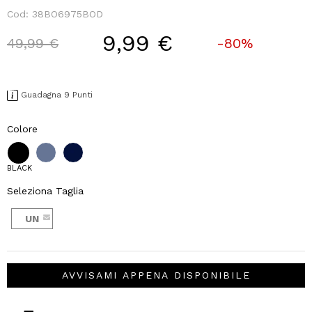
Cod:
38BO6975BOD
9,99 €
Price reduced from
to
49,99 €
-80%
Guadagna 9 Punti
Colore
BLACK
Seleziona Taglia
UN
AVVISAMI APPENA DISPONIBILE