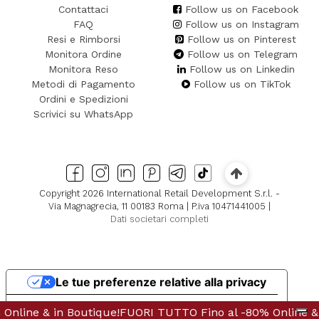
Contattaci
Follow us on Facebook
FAQ
Follow us on Instagram
Resi e Rimborsi
Follow us on Pinterest
Monitora Ordine
Follow us on Telegram
Monitora Reso
Follow us on Linkedin
Metodi di Pagamento
Follow us on TikTok
Ordini e Spedizioni
Scrivici su WhatsApp
Copyright 2026 International Retail Development S.r.l. -
Via Magnagrecia, 11 00183 Roma | P.iva 10471441005 |
Dati societari completi
Le tue preferenze relative alla privacy
Informativa sulla raccolta
 & in Boutique!
line & in Boutique!
FUORI TUTTO Fino al -80% Online & in Bou
FUORI TUTTO Fino al -80% Online & i