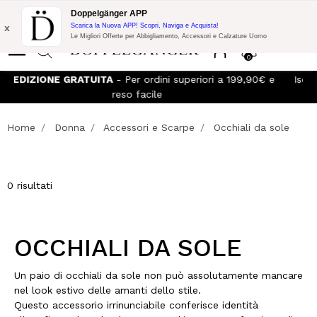
Promo Flash:
10% di Extra Sconto su 300€ di Acquisto con codice:
Doppelgänger APP
DOPPEL300
x
Scarica la Nuova APP! Scopri, Naviga e Acquista!
Le Migliori Offerte per Abbigliamento, Accessori e Calzature Uomo
0
SPEDIZIONE GRATUITA
- Per ordini superiori a 199,90€ e
reso facile
Home
Donna
Accessori e Scarpe
Occhiali da sole
0 risultati
OCCHIALI DA SOLE
Un paio di occhiali da sole non può assolutamente mancare
nel look estivo delle amanti dello stile.
Questo accessorio irrinunciabile conferisce identità