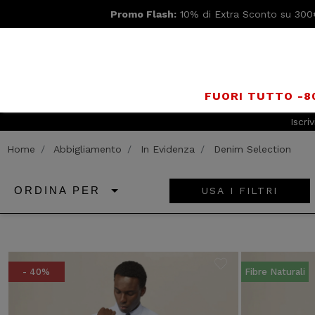
Promo Flash:
10% di Extra Sconto su 300
FUORI TUTTO -
Iscriv
Home
Abbigliamento
In Evidenza
Denim Selection
USA I FILTRI
ORDINA PER
- 40%
Fibre Naturali