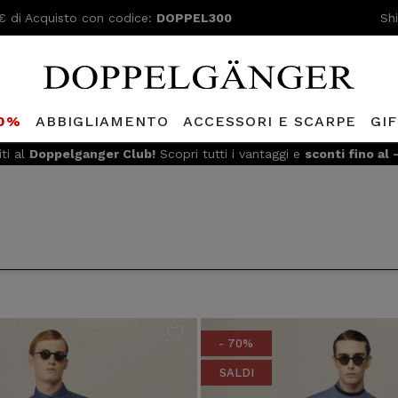
€ di Acquisto con codice:
DOPPEL300
Sh
80%
ABBIGLIAMENTO
ACCESSORI E SCARPE
GI
iti al
Doppelganger Club!
Scopri tutti i vantaggi e
sconti fino al
- 70%
SALDI