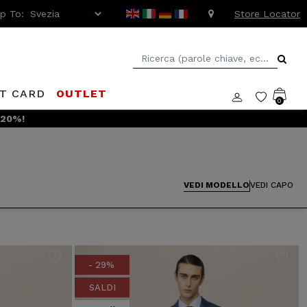
ip To:
Store Locator
FT CARD
OUTLET
0
 -20%!
VEDI MODELLO
VEDI CAPO
- 29%
SALDI