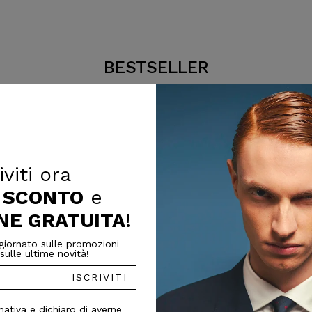
BESTSELLER
- 46%
SALDI
ta
iviti ora
I SCONTO
e
NE GRATUITA
!
iornato sulle promozioni
sulle ultime novità!
ISCRIVITI
mativa e dichiaro di averne