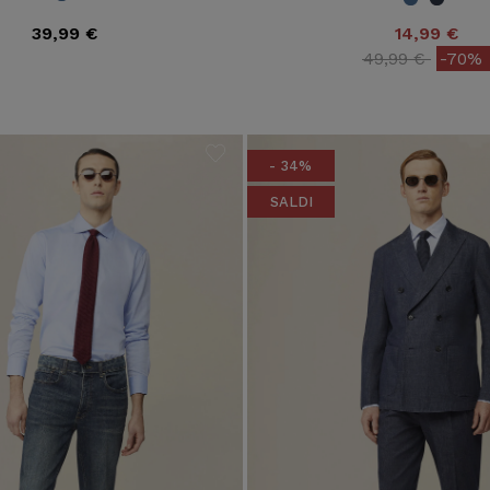
39,99 €
14,99 €
Price reduced 
to
49,99 €
-70%
- 34%
SALDI