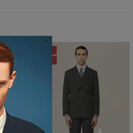
×
- 27%
SALDI