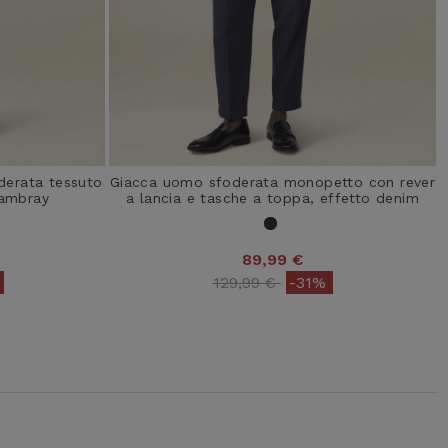
derata tessuto
Giacca uomo sfoderata monopetto con rever
hambray
a lancia e tasche a toppa, effetto denim
89,99 €
from
Price reduced from
to
129,99 €
-31%