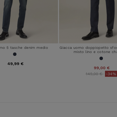
mo 5 tasche denim medio
Giacca uomo doppiopetto sfo
misto lino e cotone c
49,99 €
99,00 €
Price reduced 
to
149,00 €
-34%