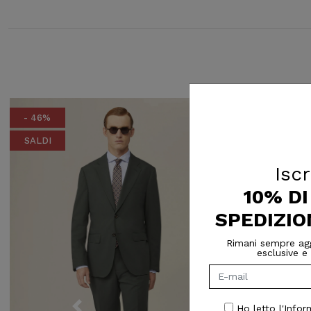
- 46%
- 25%
SALDI
SALDI
Edizione Limita
Iscr
Fibre Naturali
10% D
SPEDIZIO
Rimani sempre agg
esclusive e 
Ho letto l'Infor