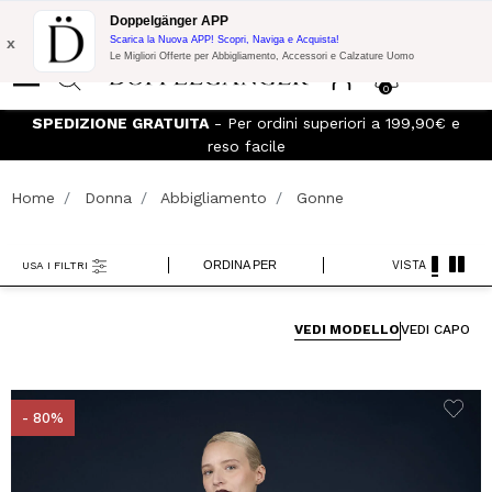
Promo Flash:
10% di Extra Sconto su 300€ di Acquisto con codice:
Doppelgänger APP
DOPPEL300
x
Scarica la Nuova APP! Scopri, Naviga e Acquista!
Le Migliori Offerte per Abbigliamento, Accessori e Calzature Uomo
0
SPEDIZIONE GRATUITA
- Per ordini superiori a 199,90€ e
reso facile
Home
Donna
Abbigliamento
Gonne
ORDINA PER
VISTA
USA I FILTRI
VEDI MODELLO
VEDI CAPO
- 80%