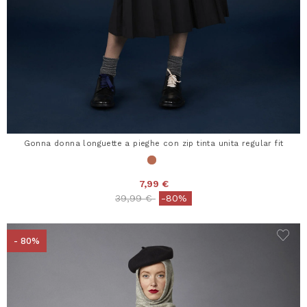
Gonna donna longuette a pieghe con zip tinta unita regular fit
7,99 €
Price reduced from
to
39,99 €
-80%
- 80%