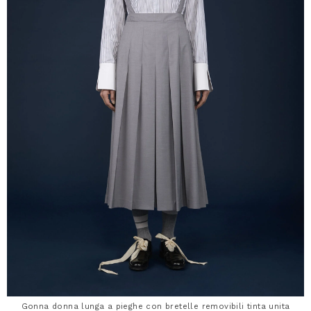
Gonna donna lunga a pieghe con bretelle removibili tinta unita