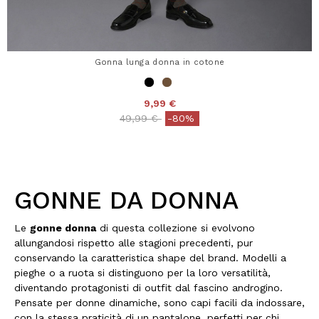
Gonna lunga donna in cotone
9,99 €
Price reduced from
to
49,99 €
-80%
GONNE DA DONNA
Le
gonne donna
di questa collezione si evolvono
allungandosi rispetto alle stagioni precedenti, pur
conservando la caratteristica shape del brand. Modelli a
pieghe o a ruota si distinguono per la loro versatilità,
diventando protagonisti di outfit dal fascino androgino.
Pensate per donne dinamiche, sono capi facili da indossare,
con la stessa praticità di un pantalone, perfetti per chi