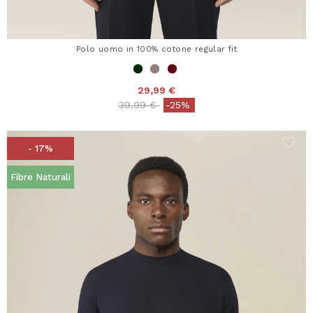
Polo uomo in 100% cotone regular fit
29,99 €
Price reduced from
to
39,99 €
-25%
- 17%
Fibre Naturali