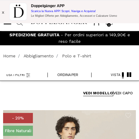
Promo Flash:
10% di Extra Sconto su 300€ di Acquisto con codice:
Doppelgänger APP
DOPPEL300
x
Scarica la Nuova APP! Scopri, Naviga e Acquista!
Le Migliori Offerte per Abbigliamento, Accessori e Calzature Uomo
0
 e
Iscriviti al
Doppelganger Club!
Scopri tutti i vantaggi e
sconti fino al -20%!
Home
Abbigliamento
Polo e T-shirt
ORDINA PER
VISTA
USA I FILTRI
VEDI MODELLO
VEDI CAPO
- 20%
Fibre Naturali