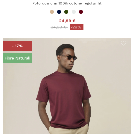
Polo uomo in 100% cotone regular fit
24,99 €
Price reduced from
to
34,99 €
-29%
- 17%
Fibre Naturali