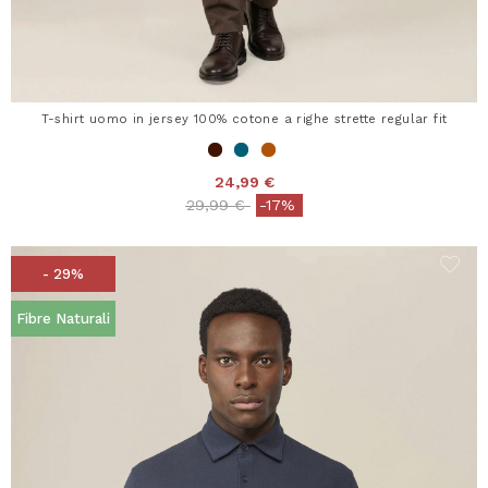
T-shirt uomo in jersey 100% cotone a righe strette regular fit
24,99 €
Price reduced from
to
29,99 €
-17%
- 29%
Fibre Naturali