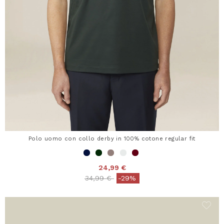
Polo uomo con collo derby in 100% cotone regular fit
24,99 €
Price reduced from
to
34,99 €
-29%