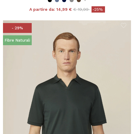
Price reduced from
to
A partire da:
14,99 €
€ 19,99
-25%
- 29%
Fibre Naturali