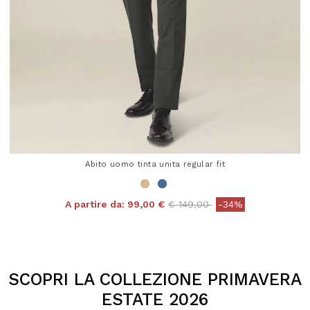
Abito uomo tinta unita regular fit
Price reduced from
to
A partire da:
99,00 €
€ 149,00
-34%
4,3 out of 5 Customer Rating
SCOPRI LA COLLEZIONE PRIMAVERA
ESTATE 2026