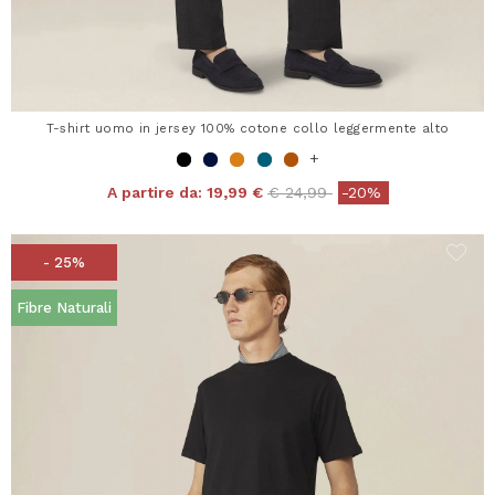
T-shirt uomo in jersey 100% cotone collo leggermente alto
+
Price reduced from
to
A partire da:
19,99 €
€ 24,99
-20%
- 25%
Fibre Naturali