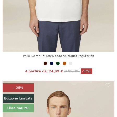
Polo uomo in 100% cotone piquet regular fit
Price reduced from
to
A partire da:
24,99 €
€ 29,99
-17%
- 25%
Edizione Limitata
Fibre Naturali