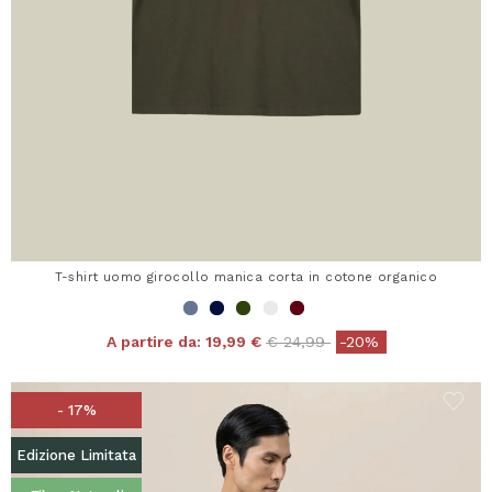
T-shirt uomo girocollo manica corta in cotone organico
Price reduced from
to
A partire da:
19,99 €
€ 24,99
-20%
- 17%
Edizione Limitata