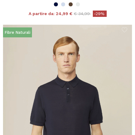
Price reduced from
to
A partire da:
24,99 €
€ 34,99
-29%
Fibre Naturali