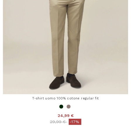
T-shirt uomo 100% cotone regular fit
24,99 €
Price reduced from
to
29,99 €
-17%