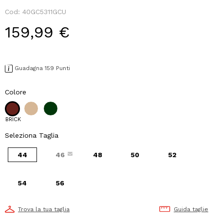
Cod:
40GC5311GCU
159,99 €
Guadagna 159 Punti
Colore
BRICK
Seleziona Taglia
44
46
48
50
52
54
56
Trova la tua taglia
Guida taglie