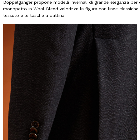
Doppelganger propone modelli invernali di grande eleganza per di
monopetto in Wool Blend valorizza la figura con linee classiche e
tessuto e le tasche a pattina.