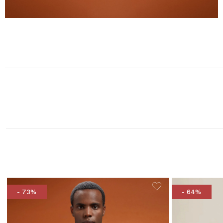
- 73%
- 64%