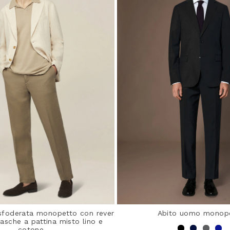
sfoderata monopetto con rever
Abito uomo monop
tasche a pattina misto lino e
cotone