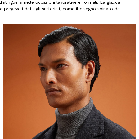
stinguersi nelle occasioni lavorative e formali. La giacca
 pregevoli dettagli sartoriali, come il disegno spinato del