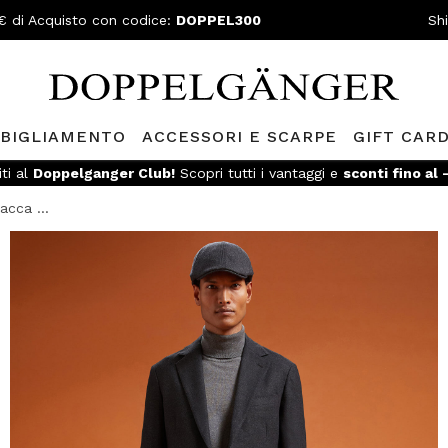
€ di Acquisto con codice:
DOPPEL300
Sh
BIGLIAMENTO
ACCESSORI E SCARPE
GIFT CAR
iti al
Doppelganger Club!
Scopri tutti i vantaggi e
sconti fino al
acca ...