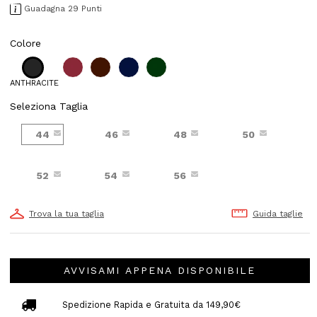
Guadagna 29 Punti
Colore
ANTHRACITE
Seleziona Taglia
44
46
48
50
52
54
56
Trova la tua taglia
Guida taglie
AVVISAMI APPENA DISPONIBILE
Spedizione Rapida e Gratuita da 149,90€