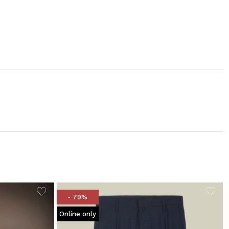
- 79%
Online only