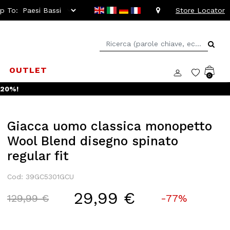
ip To:
Store Locator
D
OUTLET
0
 -20%!
Giacca uomo classica monopetto
Wool Blend disegno spinato
regular fit
Cod: 39GC5301GCU
29,99 €
Price reduced from
to
129,99 €
-77%