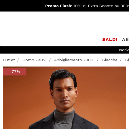
Promo Flash:
10% di Extra Sconto su 300
SALDI
AB
Iscriv
Outlet
Uomo -80%
Abbigliamento -80%
Giacche
Gi
- 77%