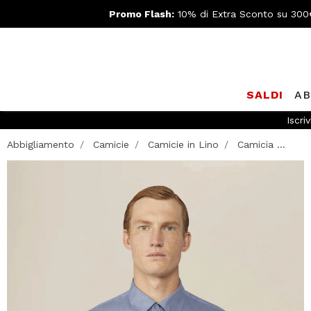
Promo Flash:
10% di Extra Sconto su 300
SALDI
AB
Iscriv
Abbigliamento
Camicie
Camicie in Lino
Camicia ...