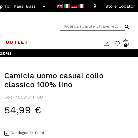
ip To:
Store Locator
D
OUTLET
0
 -20%!
Camicia uomo casual collo
classico 100% lino
Cod: 40CS1514FBU
54,99 €
Guadagna 54 Punti