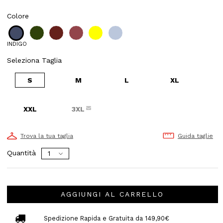
Colore
INDIGO
Seleziona Taglia
S
M
L
XL
XXL
3XL
Trova la tua taglia
Guida taglie
Quantità
AGGIUNGI AL CARRELLO
Spedizione Rapida e Gratuita da 149,90€