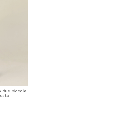
 due piccole
costo
Rating