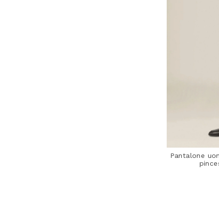
Pantalone uo
pince
4,7 