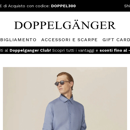
€ di Acquisto con codice:
DOPPEL300
Sh
BIGLIAMENTO
ACCESSORI E SCARPE
GIFT CAR
iti al
Doppelganger Club!
Scopri tutti i vantaggi e
sconti fino al