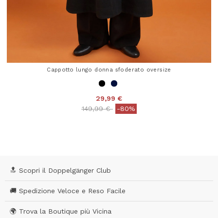
Cappotto lungo donna sfoderato oversize
29,99 €
Price reduced from
to
149,99 €
-80%
4,8 out of 5 Customer Rating
🔝 Scopri il Doppelgänger Club
🚚 Spedizione Veloce e Reso Facile
🌍 Trova la Boutique più Vicina