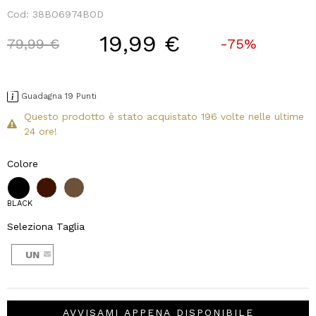
Cod:
38BO6974BOD
19,99 €
Price reduced from
to
79,99 €
-75%
Guadagna 19 Punti
Questo prodotto è stato acquistato 196 volte nelle ultime
24 ore!
Colore
BLACK
Seleziona Taglia
UN
AVVISAMI APPENA DISPONIBILE