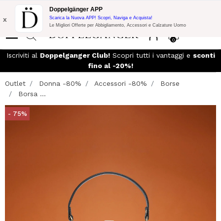
Promo Flash:
10% di Extra Sconto su 300€ di Acquisto con codice:
Doppelgänger APP
DOPPEL300
x
Scarica la Nuova APP! Scopri, Naviga e Acquista!
Le Migliori Offerte per Abbigliamento, Accessori e Calzature Uomo
0
so
Iscriviti al
Doppelganger Club!
Scopri tutti i vantaggi e
sconti
fino al -20%!
Outlet
Donna -80%
Accessori -80%
Borse
Borsa ...
- 75%