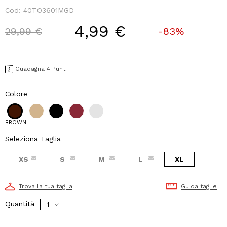
Cod:
40TO3601MGD
4,99 €
Price reduced from
to
29,99 €
-83%
Guadagna 4 Punti
Colore
BROWN
Seleziona Taglia
XS
S
M
L
XL
Trova la tua taglia
Guida taglie
Quantità