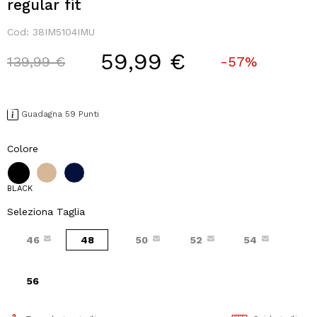
regular fit
Cod:
38IM5104IMU
59,99 €
Price reduced from
to
139,99 €
-57%
Guadagna 59 Punti
Colore
BLACK
Seleziona Taglia
46
48
50
52
54
56