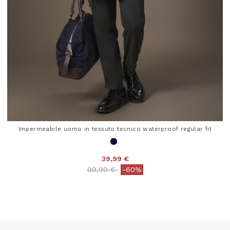
Impermeabile uomo in tessuto tecnico waterproof regular fit
39,99 €
Price reduced from
to
99,99 €
-60%
4,9 out of 5 Customer Rating