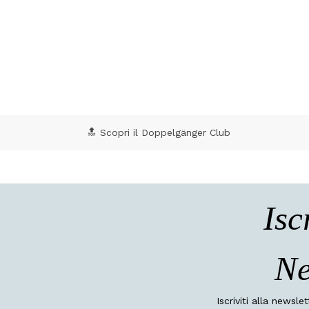
4,7 out of 5 Customer Rating
🔝 Scopri il Doppelgänger Club
Isc
Ne
Iscriviti alla newsle