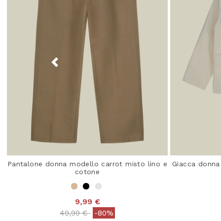
Pantalone donna modello carrot misto lino e
Giacca donna
cotone
9,99 €
Price reduced from
to
49,99 €
-80%
3,9