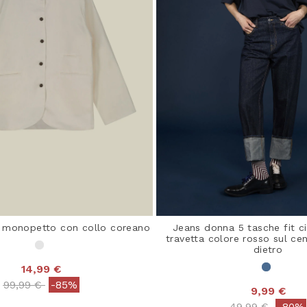
 monopetto con collo coreano
Jeans donna 5 tasche fit c
travetta colore rosso sul cen
dietro
14,99 €
Price reduced from
to
99,99 €
-85%
9,99 €
 out of 5 Customer Rating
Price reduced
to
49,99 €
-80%