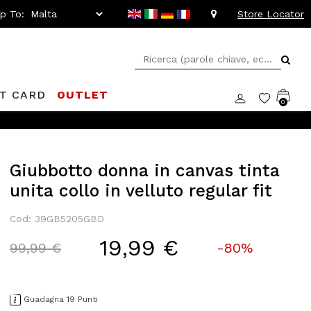
ip To:
Store Locator
FT CARD
OUTLET
0
Giubbotto donna in canvas tinta
unita collo in velluto regular fit
Cod: 39GB5205GBD
19,99 €
Price reduced from
to
99,99 €
-80%
Guadagna 19 Punti