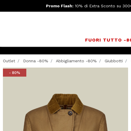
Promo Flash:
10% di Extra Sconto su 300
FUORI TUTTO -
Outlet
Donna -80%
Abbigliamento -80%
Giubbotti
- 80%