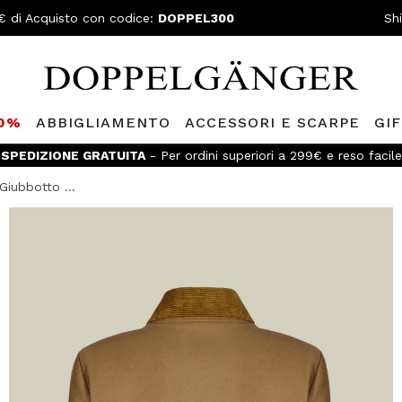
€ di Acquisto con codice:
DOPPEL300
Sh
80%
ABBIGLIAMENTO
ACCESSORI E SCARPE
GI
SPEDIZIONE GRATUITA
- Per ordini superiori a 299€ e reso facile
Giubbotto ...