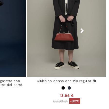
igarette con
Giubbino donna con zip regular fit
tro del carré
13,99 €
Price reduced from
to
69,99 €
-80%
3,9 out of 5 Customer Rating
 from