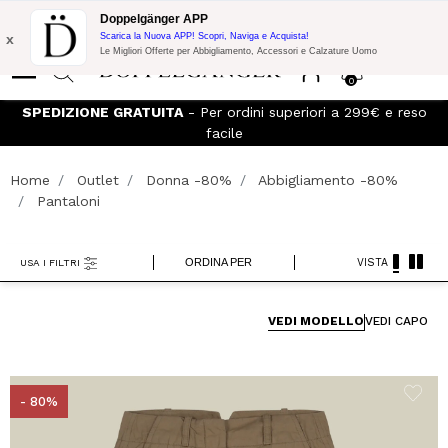
Promo Flash:
10% di Extra Sconto su 300€ di Acquisto con codice:
Doppelgänger APP
DOPPEL300
x
Scarica la Nuova APP! Scopri, Naviga e Acquista!
Le Migliori Offerte per Abbigliamento, Accessori e Calzature Uomo
0
SPEDIZIONE GRATUITA
- Per ordini superiori a 299€ e reso
facile
Home
Outlet
Donna -80%
Abbigliamento -80%
Pantaloni
ORDINA PER
VISTA
USA I FILTRI
VEDI MODELLO
VEDI CAPO
- 80%