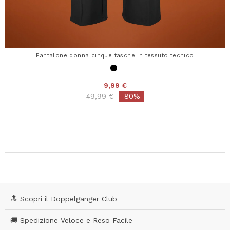
Pantalone donna cinque tasche in tessuto tecnico
9,99 €
Price reduced from
to
49,99 €
-80%
🔝 Scopri il Doppelgänger Club
🚚 Spedizione Veloce e Reso Facile