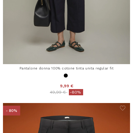
Pantalone donna 100% cotone tinta unita regular fit
9,99 €
Price reduced from
to
49,99 €
-80%
- 80%