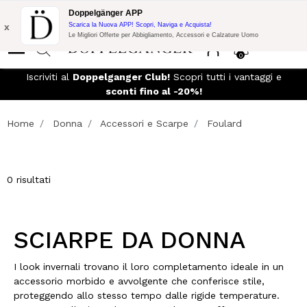
Promo Flash:
10% di Extra Sconto su 300€ di Acquisto con codice:
Doppelgänger APP
DOPPEL300
x
Scarica la Nuova APP! Scopri, Naviga e Acquista!
Le Migliori Offerte per Abbigliamento, Accessori e Calzature Uomo
0
e reso
Iscriviti al
Doppelganger Club!
Scopri tutti i vantaggi e
sconti fino al -20%!
Home
Donna
Accessori e Scarpe
Foulard
0 risultati
SCIARPE DA DONNA
I look invernali trovano il loro completamento ideale in un
accessorio morbido e avvolgente che conferisce stile,
proteggendo allo stesso tempo dalle rigide temperature.