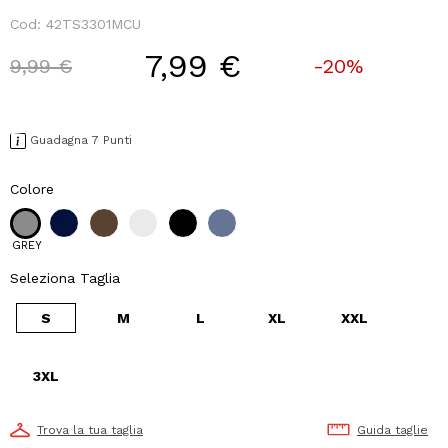
Cod:
42TS3301MCU
7,99 €
Price reduced from
to
9,99 €
-20%
Guadagna 7 Punti
Colore
GREY
Seleziona Taglia
S
M
L
XL
XXL
3XL
Trova la tua taglia
Guida taglie