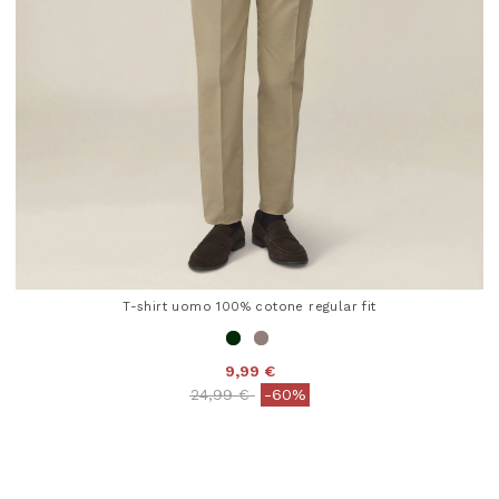
T-shirt uomo 100% cotone regular fit
9,99 €
Price reduced from
to
24,99 €
-60%
5 out of 5 Customer Rating