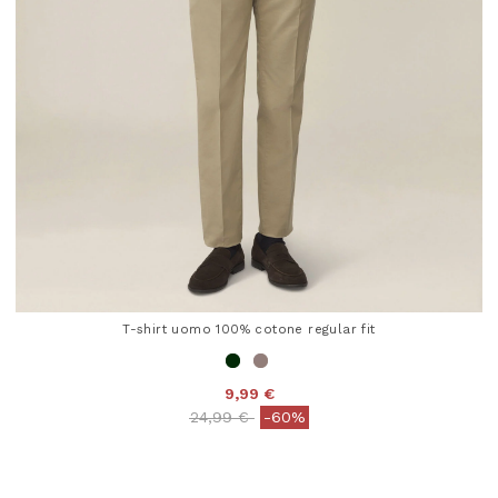
T-shirt uomo 100% cotone regular fit
9,99 €
Price reduced from
to
24,99 €
-60%
5 out of 5 Customer Rating