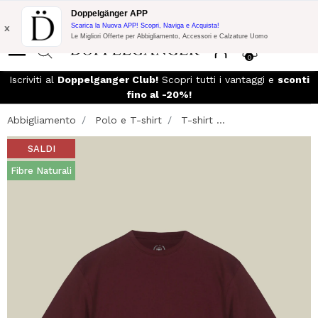
Promo Flash:
10% di Extra Sconto su 300€ di Acquisto con codice:
Doppelgänger APP
DOPPEL300
x
Scarica la Nuova APP! Scopri, Naviga e Acquista!
Le Migliori Offerte per Abbigliamento, Accessori e Calzature Uomo
0
so
Iscriviti al
Doppelganger Club!
Scopri tutti i vantaggi e
sconti
fino al -20%!
Abbigliamento
Polo e T-shirt
T-shirt ...
SALDI
Fibre Naturali