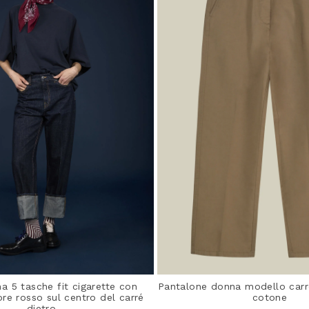
a 5 tasche fit cigarette con
Pantalone donna modello carro
ore rosso sul centro del carré
cotone
dietro