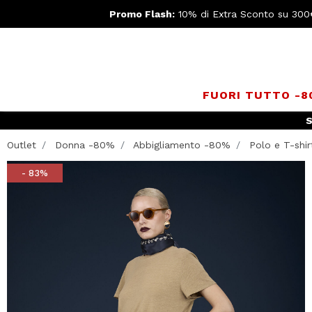
Promo Flash:
10% di Extra Sconto su 300
FUORI TUTTO -
S
Outlet
Donna -80%
Abbigliamento -80%
Polo e T-shir
- 83%