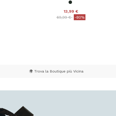
13,99 €
 from
Price reduced from
to
69,99 €
-80%
 Rating
5 out of 5 Customer Rating
🌍 Trova la Boutique più Vicina