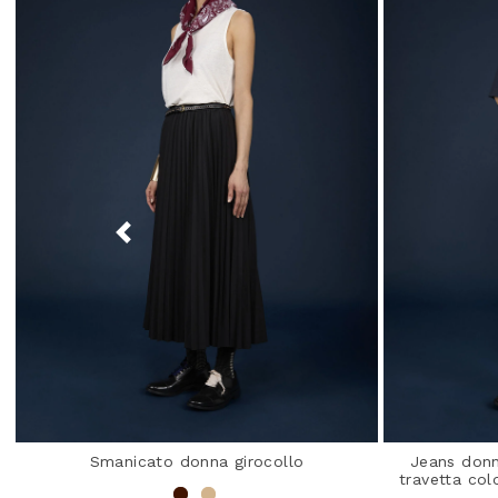
Smanicato donna girocollo
Jeans donn
travetta col