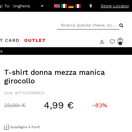
ip To:
Store Locator
FT CARD
OUTLET
0
le
T-shirt donna mezza manica
girocollo
Cod: 40TS3309MCD
4,99 €
Price reduced from
to
29,99 €
-83%
Guadagna 4 Punti