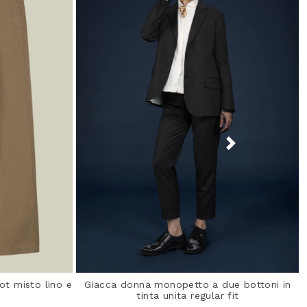
t misto lino e
Giacca donna monopetto a due bottoni in
tinta unita regular fit