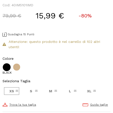
Cod:
40IM5101IMD
15,99 €
Price reduced from
to
79,99 €
-80%
Guadagna 15 Punti
Attenzione: questo prodotto è nel carrello di 102 altri
utenti!
Colore
BLACK
Seleziona Taglia
XS
S
M
L
XL
Trova la tua taglia
Guida taglie