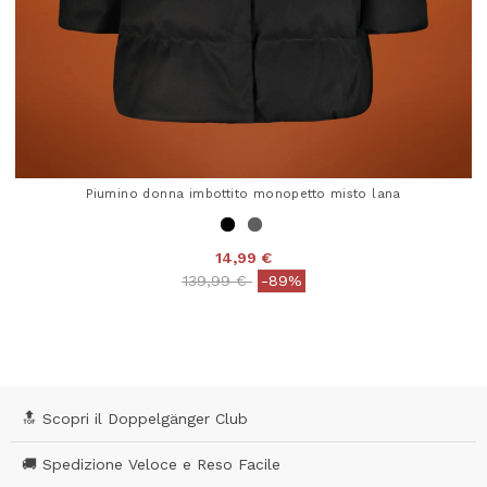
Piumino donna imbottito monopetto misto lana
14,99 €
Price reduced from
to
139,99 €
-89%
3,9 out of 5 Customer Rating
🔝 Scopri il Doppelgänger Club
🚚 Spedizione Veloce e Reso Facile