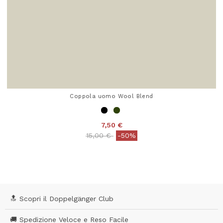
Coppola uomo Wool Blend
7,50 €
Price reduced from
to
15,00 €
-50%
5 out of 5 Customer Rating
🔝 Scopri il Doppelgänger Club
🚚 Spedizione Veloce e Reso Facile