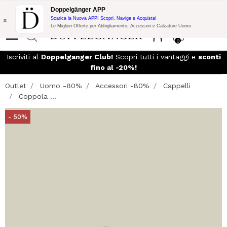
Promo Flash:
10% di Extra Sconto su 300€ di Acquisto con codice:
Doppelgänger APP
DOPPEL300
x
Scarica la Nuova APP! Scopri, Naviga e Acquista!
Le Migliori Offerte per Abbigliamento, Accessori e Calzature Uomo
0
so
Iscriviti al
Doppelganger Club!
Scopri tutti i vantaggi e
sconti
fino al -20%!
Outlet
Uomo -80%
Accessori -80%
Cappelli
Coppola ...
- 50%