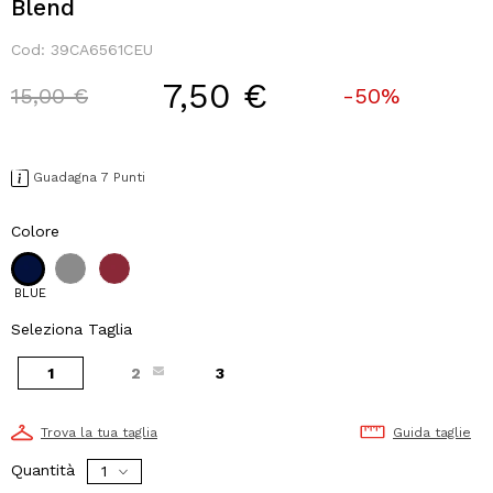
Blend
Cod:
39CA6561CEU
7,50 €
Price reduced from
to
15,00 €
-50%
Guadagna 7 Punti
Colore
BLUE
Seleziona Taglia
1
2
3
Trova la tua taglia
Guida taglie
Quantità