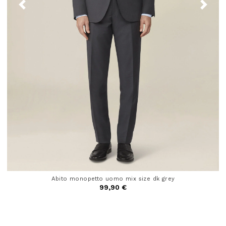
Abito monopetto uomo mix size dk grey
99,90 €
5 out of 5 Customer Rating