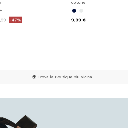
o
cotone
+
e reduced from
to
4,99
-47%
9,99 €
ating
5 out of 5 Customer Rating
🌍 Trova la Boutique più Vicina