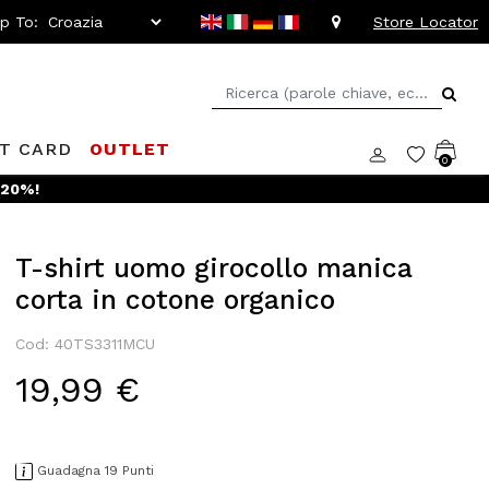
ip To:
Store Locator
FT CARD
OUTLET
0
 -20%!
T-shirt uomo girocollo manica
corta in cotone organico
Cod: 40TS3311MCU
19,99 €
Guadagna 19 Punti