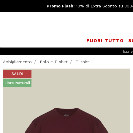
Promo Flash:
10% di Extra Sconto su 300
FUORI TUTTO -
Iscriv
Abbigliamento
Polo e T-shirt
T-shirt ...
SALDI
Fibre Naturali