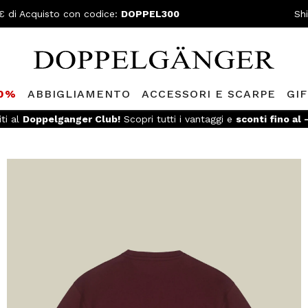
€ di Acquisto con codice:
DOPPEL300
Sh
80%
ABBIGLIAMENTO
ACCESSORI E SCARPE
GI
iti al
Doppelganger Club!
Scopri tutti i vantaggi e
sconti fino al