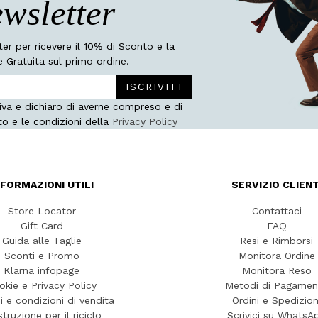
wsletter
tter per ricevere il 10% di Sconto e la
 Gratuita sul primo ordine.
ISCRIVITI
iva e dichiaro di averne compreso e di
to e le condizioni della
Privacy Policy
NFORMAZIONI UTILI
SERVIZIO CLIENT
Store Locator
Contattaci
Gift Card
FAQ
Guida alle Taglie
Resi e Rimborsi
Sconti e Promo
Monitora Ordine
Klarna infopage
Monitora Reso
okie e Privacy Policy
Metodi di Pagamen
i e condizioni di vendita
Ordini e Spedizion
struzione per il riciclo
Scrivici su WhatsA