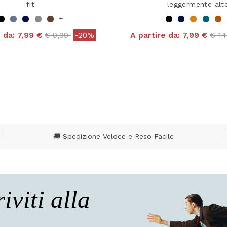
fit
leggermente alt
+
Price reduced from
to
Pric
e da:
7,99 €
€ 9,99
-20%
A partire da:
7,99 €
€ 1
 out of 5 Customer Rating
4 out of 5 Customer R
🚚 Spedizione Veloce e Reso Facile
riviti alla