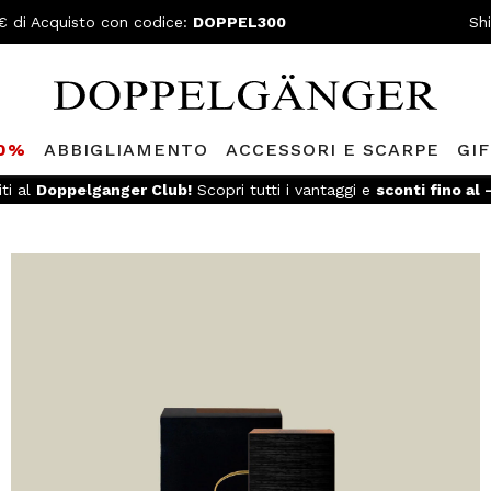
€ di Acquisto con codice:
DOPPEL300
Sh
80%
ABBIGLIAMENTO
ACCESSORI E SCARPE
GI
iti al
Doppelganger Club!
Scopri tutti i vantaggi e
sconti fino al