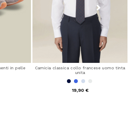
enti in pelle
Camicia classica collo francese uomo tinta
unita
19,90 €
5 out of 5 Customer Rating
 from
ating