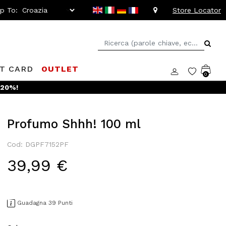
ip To:
Store Locator
FT CARD
OUTLET
0
 -20%!
Profumo Shhh! 100 ml
Cod: DGPF7152PF
39,99 €
Guadagna 39 Punti