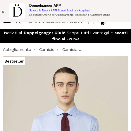
Promo Flash:
10% di Extra Sconto su 300€ di Acquisto con codice:
Doppelgänger APP
DOPPEL300
x
Scarica la Nuova APP! Scopri, Naviga e Acquista!
Le Migliori Offerte per Abbigliamento, Accessori e Calzature Uomo
0
so
Iscriviti al
Doppelganger Club!
Scopri tutti i vantaggi e
sconti
fino al -20%!
Abbigliamento
Camicie
Camicia ...
Bestseller