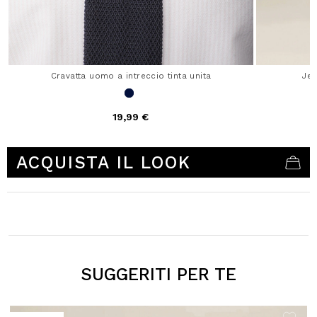
Cravatta uomo a intreccio tinta unita
Je
19,99 €
4,1 out of 5 Customer Rating
ACQUISTA IL LOOK
SUGGERITI PER TE