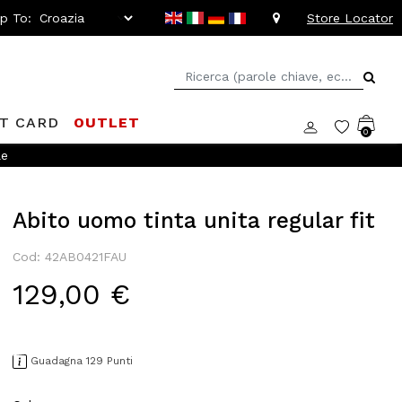
ip To:
Store Locator
FT CARD
OUTLET
0
le
Abito uomo tinta unita regular fit
Cod: 42AB0421FAU
129,00 €
Guadagna 129 Punti