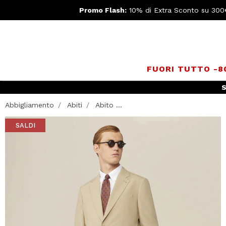
Promo Flash:
10% di Extra Sconto su 300
FUORI TUTTO -
S
Abbigliamento
Abiti
Abito ...
SALDI