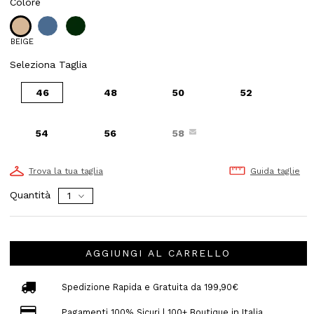
Colore
BEIGE
Seleziona Taglia
46
48
50
52
54
56
58
Trova la tua taglia
Guida taglie
Quantità
AGGIUNGI AL CARRELLO
Spedizione Rapida e Gratuita da 199,90€
Pagamenti 100% Sicuri | 100+ Boutique in Italia