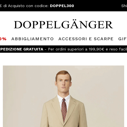
€ di Acquisto con codice:
DOPPEL300
Sh
80%
ABBIGLIAMENTO
ACCESSORI E SCARPE
GI
PEDIZIONE GRATUITA
- Per ordini superiori a 199,90€ e reso faci