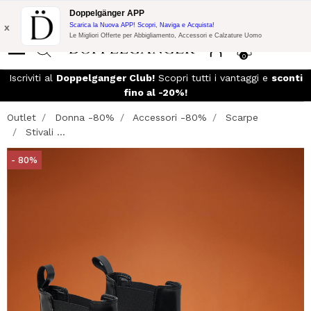
Promo Flash:
10% di Extra Sconto su 300£ di Acquisto con codice:
Doppelgänger APP
DOPPEL300
x
Scarica la Nuova APP! Scopri, Naviga e Acquista!
Le Migliori Offerte per Abbigliamento, Accessori e Calzature Uomo
0
Iscriviti al
Doppelganger Club!
Scopri tutti i vantaggi e
sconti
fino al -20%!
Outlet
Donna -80%
Accessori -80%
Scarpe
Stivali ...
- 80%