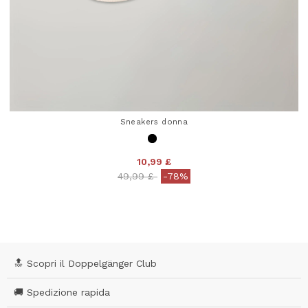
Sneakers donna
10,99 £
Price reduced from
to
49,99 £
-78%
4,5 out of 5 Customer Rating
🔝 Scopri il Doppelgänger Club
🚚 Spedizione rapida