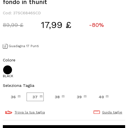
fondo in thunit
Cod:
37SC6846SCD
17,99 £
Price reduced from
to
89,99 £
-80%
Guadagna 17 Punti
Colore
BLACK
Seleziona Taglia
36
37
38
39
40
Trova la tua taglia
Guida taglie