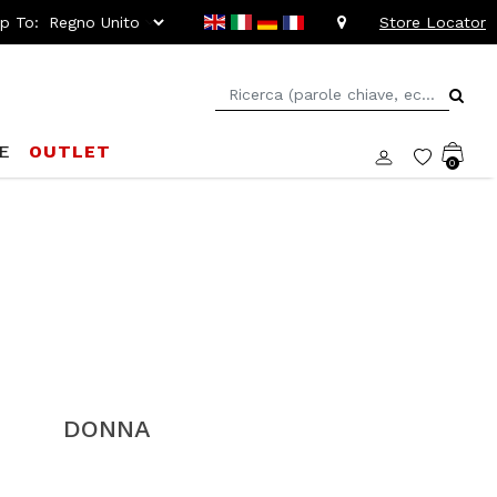
ip To:
Store Locator
E
OUTLET
0
DONNA