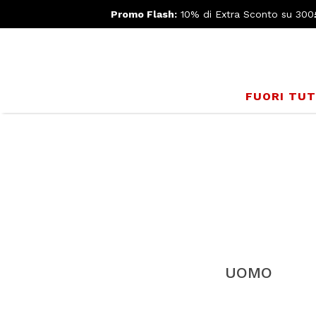
Promo Flash:
10% di Extra Sconto su 300
FUORI TU
UOMO