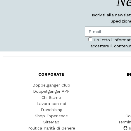
Ne
Iscriviti alla newsle
Spedizione
Ho letto l'Informat
accettare il contenu
CORPORATE
I
Doppelgänger Club
Doppelgänger APP
Chi Siamo
Lavora con noi
Franchising
Shop Experience
Co
SiteMap
Termin
Politica Parità di Genere
I