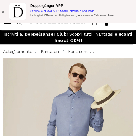
Promo Flash:
10% di Extra Sconto su 300€ di Acquisto con codice:
Doppelgänger APP
DOPPEL300
x
Scarica la Nuova APP! Scopri, Naviga e Acquista!
Le Migliori Offerte per Abbigliamento, Accessori e Calzature Uomo
0
so
Iscriviti al
Doppelganger Club!
Scopri tutti i vantaggi e
sconti
fino al -20%!
Abbigliamento
Pantaloni
Pantalone ...