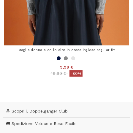
Maglia donna a collo alto in costa inglese regular fit
9,99 €
Price reduced from
to
49,99 €
-80%
5 out of 5 Customer Rating
🔝 Scopri il Doppelgänger Club
🚚 Spedizione Veloce e Reso Facile