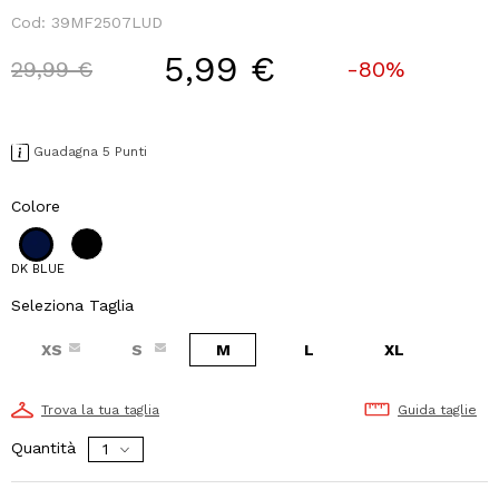
Cod:
39MF2507LUD
5,99 €
Price reduced from
to
29,99 €
-80%
Guadagna 5 Punti
Colore
DK BLUE
Seleziona Taglia
XS
S
M
L
XL
Trova la tua taglia
Guida taglie
Quantità