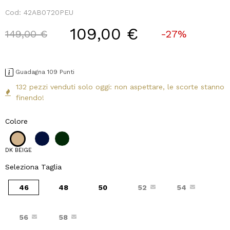
Cod:
42AB0720PEU
109,00 €
Price reduced from
to
149,00 €
-27%
Guadagna 109 Punti
132 pezzi venduti solo oggi: non aspettare, le scorte stanno
finendo!
Colore
DK BEIGE
Seleziona Taglia
46
48
50
52
54
56
58