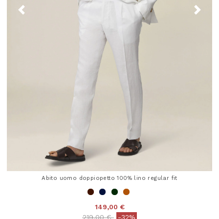
Abito uomo doppiopetto 100% lino regular fit
149,00 €
Price reduced from
to
219,00 €
-32%